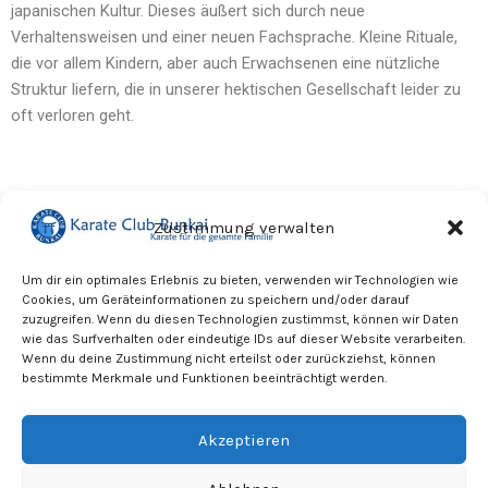
japanischen Kultur. Dieses äußert sich durch neue
Verhaltensweisen und einer neuen Fachsprache. Kleine Rituale,
die vor allem Kindern, aber auch Erwachsenen eine nützliche
Struktur liefern, die in unserer hektischen Gesellschaft leider zu
oft verloren geht.
Zustimmung verwalten
Kundenservice
Um dir ein optimales Erlebnis zu bieten, verwenden wir Technologien wie
Cookies, um Geräteinformationen zu speichern und/oder darauf
Gerne beraten wir dich telefonisch ausführlicher unter der
zuzugreifen. Wenn du diesen Technologien zustimmst, können wir Daten
Telefonnummer 030-21403169.
wie das Surfverhalten oder eindeutige IDs auf dieser Website verarbeiten.
Wenn du deine Zustimmung nicht erteilst oder zurückziehst, können
Facebook-Seite
YouTube-Kanal
bestimmte Merkmale und Funktionen beeinträchtigt werden.
Akzeptieren
Copyright © 2026 Karate Club Bunkai